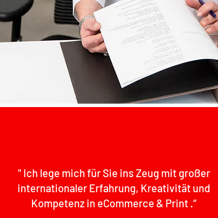
" Ich lege mich für Sie ins Zeug mit großer
internationaler Erfahrung, Kreativität und
Kompetenz in eCommerce & Print .“