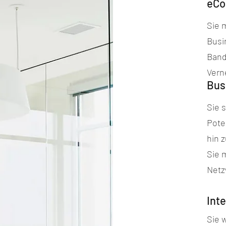
eCo
Sie 
Busi
Band
Vern
Bus
Sie 
Pote
hin 
Sie 
Netz
Int
Sie 