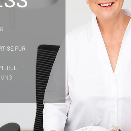
G
TISE FÜR
MERCE -
ERUNG