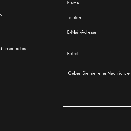
de
d unser erstes
.