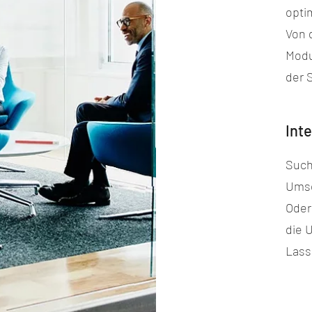
opti
Von d
Modu
der S
Int
Such
Umse
Oder
die 
Lass