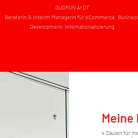
GUDRUN AYDT
Beraterin & Interim Managerin für eCommerce, Busines
Development, Internationalisierung
Meine 
4 Säulen für m