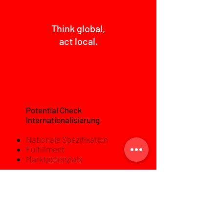
Think global,
act local.
Potential Check
Internationalisierung
Nationale Spezifikation
Fulfillment
Marktpotenziale
99
9
Preis:
€ zzgl. USt.*