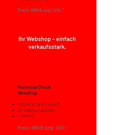
Preis: 99
9 € zzgl. USt.*
Ihr Webshop – einfach
verkaufsstark.
Potential Check
Webshop
Struktur und Layout
Umsatzpotenziale
Content
Preis:
99
9
€ zzgl. USt.
*