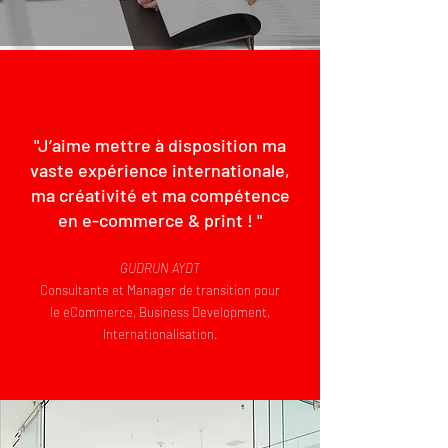
"J’aime mettre à disposition ma
vaste expérience internationale,
ma créativité et ma compétence
en e-commerce & print ! "
GUDRUN AYDT
Consultante et Manager de transition pour
le eCommerce, Business Development,
Internationalisation.