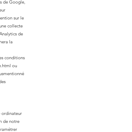
rès de Google,
eur
ention sur le
une collecte
Analytics de
hera la
es conditions
e.html
ou
 susmentionné
des
e ordinateur
on de notre
paramétrer