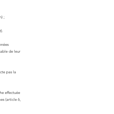
) ;
).
onnées
able de leur
cte pas la
he effectuée
s (article 6,