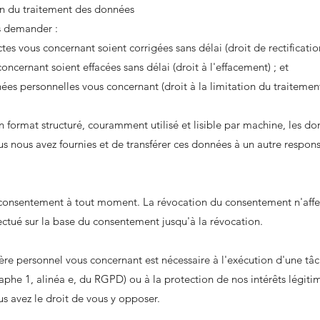
ion du traitement des données
s demander :
es vous concernant soient corrigées sans délai (droit de rectification
ncernant soient effacées sans délai (droit à l'effacement) ; et
nées personnelles vous concernant (droit à la limitation du traitement
un format structuré, couramment utilisé et lisible par machine, les d
s nous avez fournies et de transférer ces données à un autre respons
 consentement à tout moment. La révocation du consentement n'affe
ectué sur la base du consentement jusqu'à la révocation.
ère personnel vous concernant est nécessaire à l'exécution d'une tâc
graphe 1, alinéa e, du RGPD) ou à la protection de nos intérêts légitime
s avez le droit de vous y opposer.