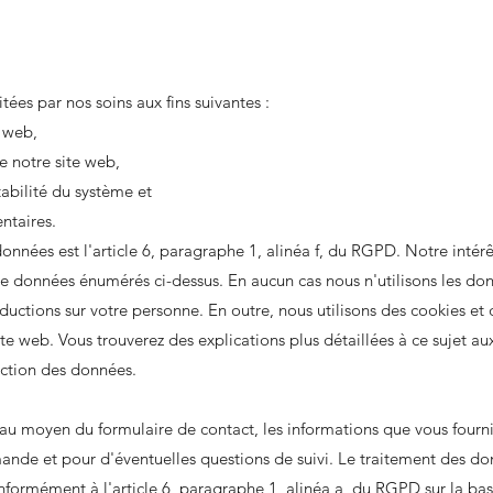
ées par nos soins aux fins suivantes :
e web,
de notre site web,
stabilité du système et
ntaires.
onnées est l'article 6, paragraphe 1, alinéa f, du RGPD. Notre intérê
 de données énumérés ci-dessus. En aucun cas nous n'utilisons les do
ductions sur votre personne. En outre, nous utilisons des cookies et 
ite web. Vous trouverez des explications plus détaillées à ce sujet au
ection des données.
 au moyen du formulaire de contact, les informations que vous fourni
mande et pour d'éventuelles questions de suivi. Le traitement des d
onformément à l'article 6, paragraphe 1, alinéa a, du RGPD sur la ba