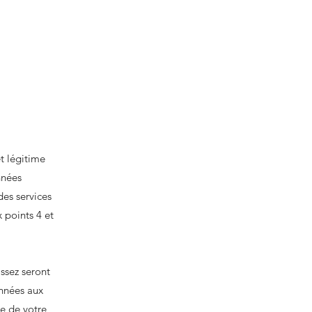
t légitime
nnées
des services
x points 4 et
ssez seront
onnées aux
se de votre