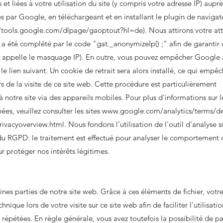
et liées à votre utilisation du site (y compris votre adresse IP) aup
s par Google, en téléchargeant et en installant le plugin de navigat
//tools.google.com/dlpage/gaoptout?hl=de).
Nous attirons votre att
cs a été complété par le code "gat._anonymizeIp() ;" afin de garantir 
n appelle le masquage IP). En outre, vous pouvez empêcher Google 
le lien suivant. Un cookie de retrait sera alors installé, ce qui empêc
rs de la visite de ce site web. Cette procédure est particulièrement
otre site via des appareils mobiles. Pour plus d'informations sur l
ées, veuillez consulter les sites
www.google.com/analytics/terms/d
ivacyoverview.html.
Nous fondons l'utilisation de l'outil d'analyse
f, du RGPD: le traitement est effectué pour analyser le comportement 
ur protéger nos intérêts légitimes.
ines parties de notre site web. Grâce à ces éléments de fichier, votr
hnique lors de votre visite sur ce site web afin de faciliter l'utilisati
s répétées. En règle générale, vous avez toutefois la possibilité de 