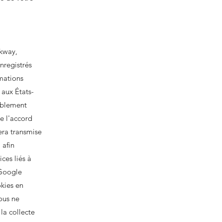
rkway,
nregistrés
rmations
 aux États-
lablement
e l'accord
era transmise
 afin
ices liés à
 Google
okies en
vous ne
la collecte