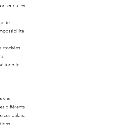
oriser ou les
re de
impossibilité
s stockées
ns
éliorer le
s vos
es différents
e ces délais,
tions