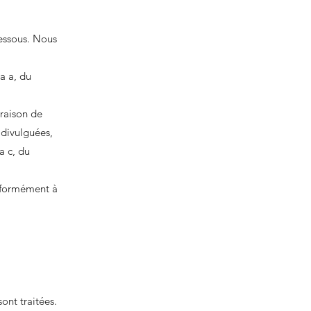
dessous. Nous
a a, du
 raison de
 divulguées,
a c, du
onformément à
ont traitées.