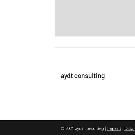
aydt consulting
© 2021 aydt consulting |
Imprint
|
Data 